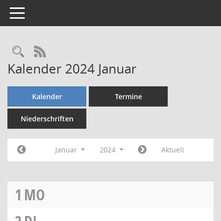
Toggle navigation
Rechercheauswahl
RSS-Feed
Kalender 2024 Januar
Kalender
Termine
Niederschriften
Januar
2024
Aktuell
1
MO