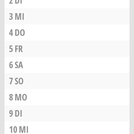
2
DI
3
MI
4
DO
5
FR
6
SA
7
SO
8
MO
9
DI
10
MI