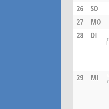
26
SO
27
MO
28
DI
I
1
29
MI
S
1