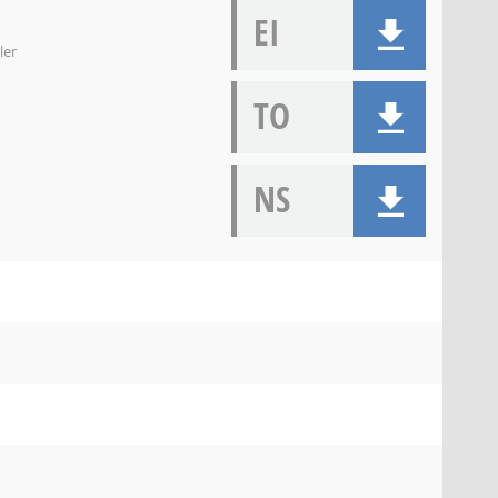
EI
ler
TO
NS