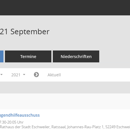
021 September
Termine
Niederschriften
2021
Aktuell
ugendhilfeausschuss
7:30-20:05 Uhr
Rathaus der Stadt Eschweiler, Ratssaal, Johannes-Rau-Platz 1, 52249 Eschwei