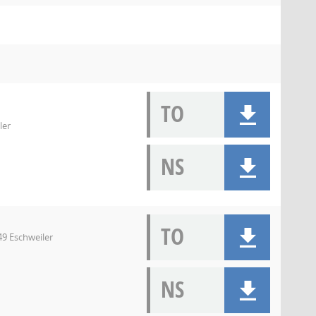
TO
ler
NS
TO
49 Eschweiler
NS