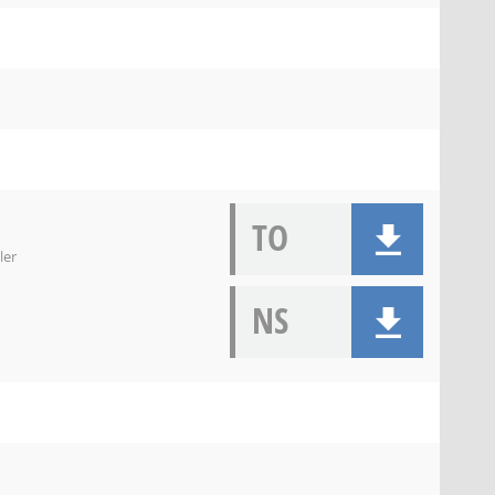
TO
ler
NS