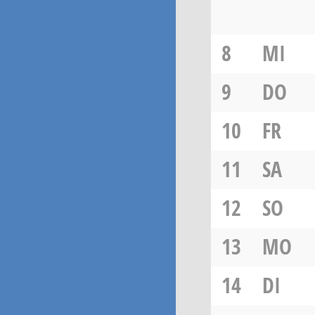
8
MI
9
DO
10
FR
11
SA
12
SO
13
MO
14
DI