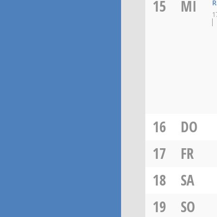
15
MI
R
1
16
DO
17
FR
18
SA
19
SO