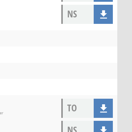
NS
TO
er
NS