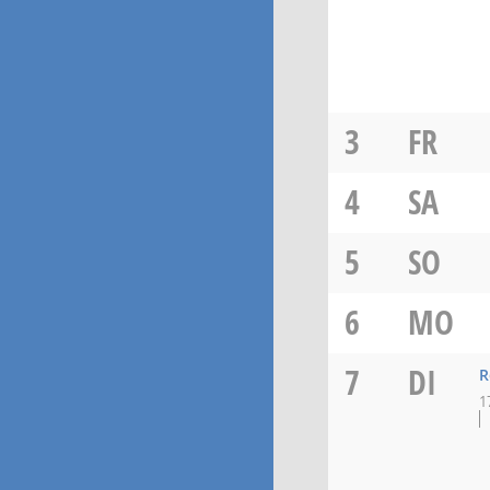
3
FR
4
SA
5
SO
6
MO
7
DI
R
1