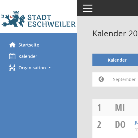
Toggle navigation
Kalender 2
Startseite
Kalender
Kalender
Organisation
September
1
MI
2
DO
J
1