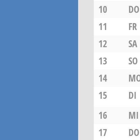
10
DO
11
FR
12
SA
13
SO
14
M
15
DI
16
MI
17
DO