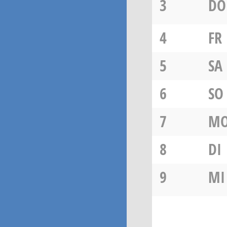
3
DO
4
FR
5
SA
6
SO
7
M
8
DI
9
MI