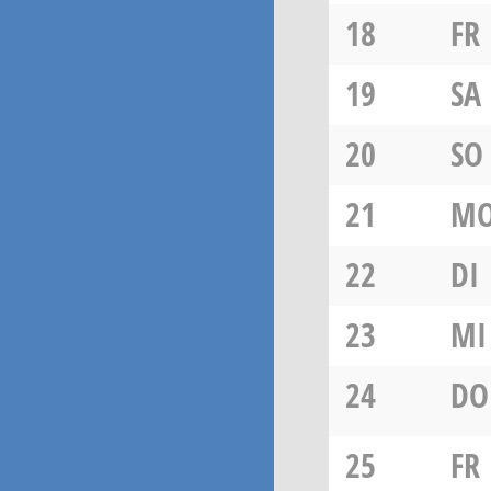
18
FR
19
SA
20
SO
21
M
22
DI
23
MI
24
DO
25
FR