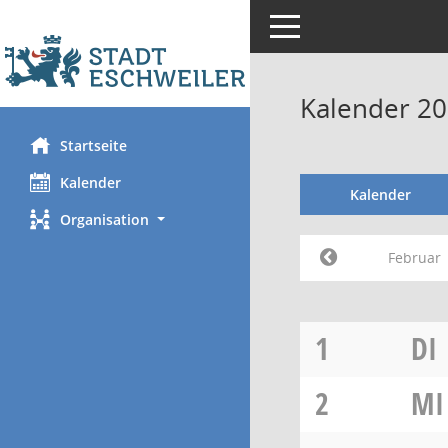
Toggle navigation
Kalender 20
Startseite
Kalender
Kalender
Organisation
Februar
1
DI
2
MI