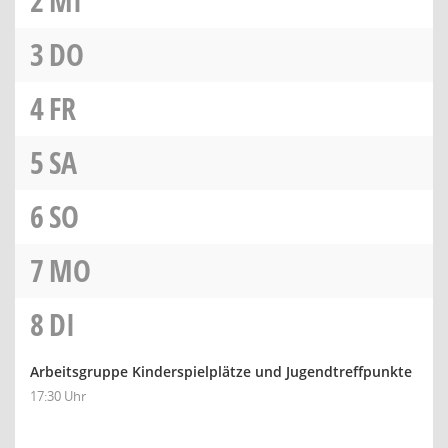
2
MI
3
DO
4
FR
5
SA
6
SO
7
MO
8
DI
Arbeitsgruppe Kinderspielplätze und Jugendtreffpunkte
17:30 Uhr