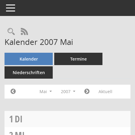
Toggle navigation
Rechercheauswahl
RSS-Feed
Kalender 2007 Mai
Kalender
Termine
Niederschriften
Mai
2007
Aktuell
1
DI