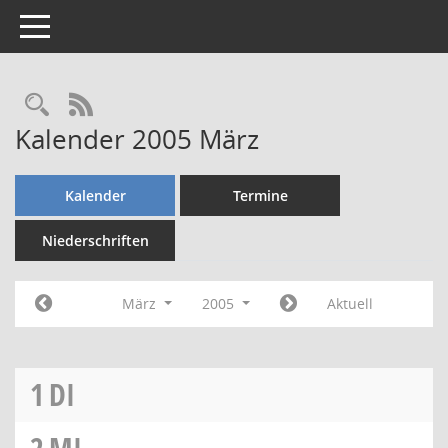
Toggle navigation
Rechercheauswahl
RSS-Feed
Kalender 2005 März
Kalender
Termine
Niederschriften
März
2005
Aktuell
1
DI