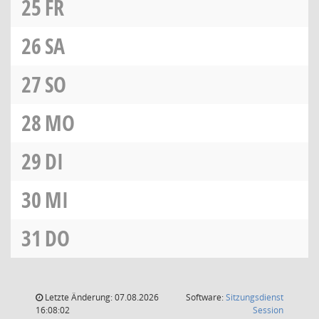
25
FR
26
SA
27
SO
28
MO
29
DI
30
MI
31
DO
Letzte Änderung: 07.08.2026
Software:
Sitzungsdienst
(Wird in
16:08:02
Session