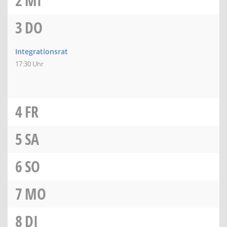
2
MI
3
DO
Integrationsrat
17:30 Uhr
4
FR
5
SA
6
SO
7
MO
8
DI