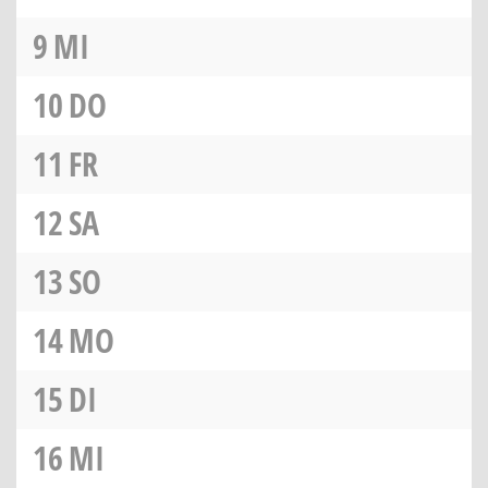
9
MI
10
DO
11
FR
12
SA
13
SO
14
MO
15
DI
16
MI