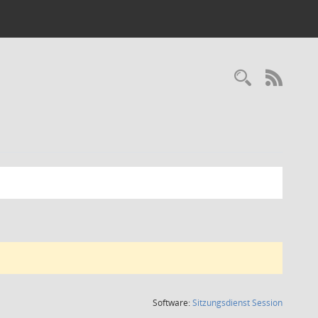
Recherc
RSS-
(Wird in
Software:
Sitzungsdienst
Session