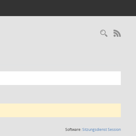
Recherc
RSS-
(Wird in
Software:
Sitzungsdienst
Session