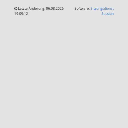
Letzte Änderung: 06.08.2026
Software:
Sitzungsdienst
(Wird in
19:09:12
Session