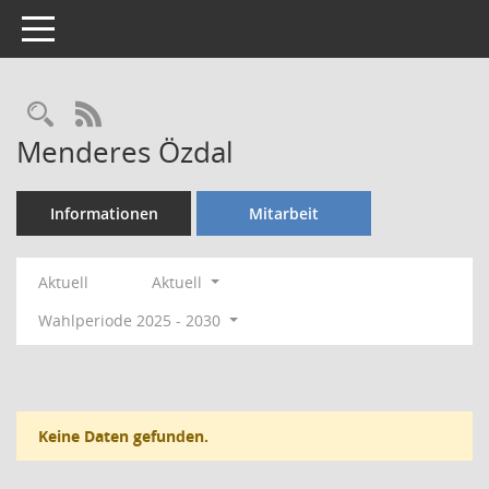
Toggle navigation
Rechercheauswahl
RSS-Feed
Menderes Özdal
Informationen
Mitarbeit
Aktuell
Aktuell
Wahlperiode 2025 - 2030
Keine Daten gefunden.