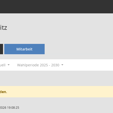
itz
Mitarbeit
uell
Wahlperiode 2025 - 2030
den.
2026 19:08:25