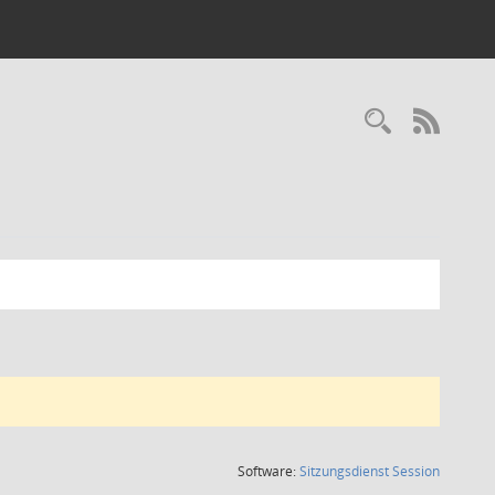
Recherc
RSS-
(Wird in
Software:
Sitzungsdienst
Session