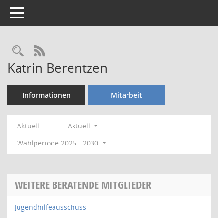
Toggle navigation
Rechercheauswahl
RSS-Feed
Katrin Berentzen
Informationen
Mitarbeit
Aktuell
Aktuell
Wahlperiode 2025 - 2030
WEITERE BERATENDE MITGLIEDER
Jugendhilfeausschuss