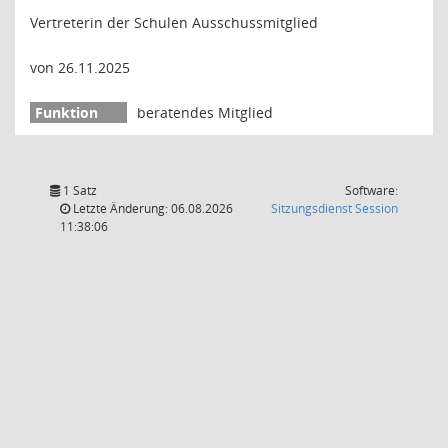
Vertreterin der Schulen Ausschussmitglied
von 26.11.2025
beratendes Mitglied
1 Satz
Software:
(Wird in
Letzte Änderung: 06.08.2026
Sitzungsdienst
Session
11:38:06