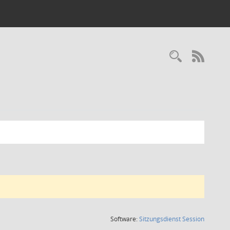
Recherc
RSS-
(Wird in
Software:
Sitzungsdienst
Session