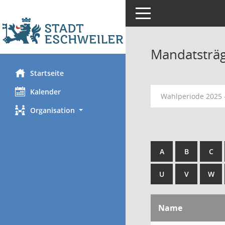
Toggle navigation
Mandatsträ
Startseite
Kalender
Wahlperiode 2025 
Organisation
A
B
C
U
V
W
Name