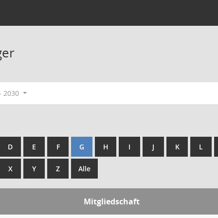
ger
- 2030
D
E
F
G
H
I
J
K
L
X
Y
Z
Alle
Mitgliedschaft