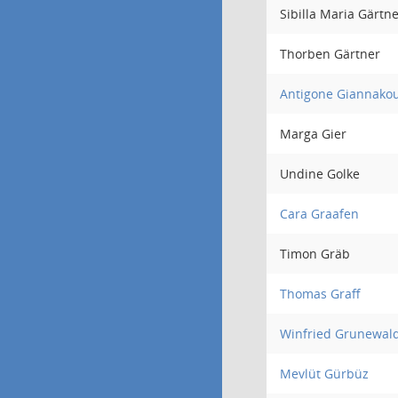
Sibilla Maria Gärtn
Thorben Gärtner
Antigone Giannako
Marga Gier
Undine Golke
Cara Graafen
Timon Gräb
Thomas Graff
Winfried Grunewal
Mevlüt Gürbüz