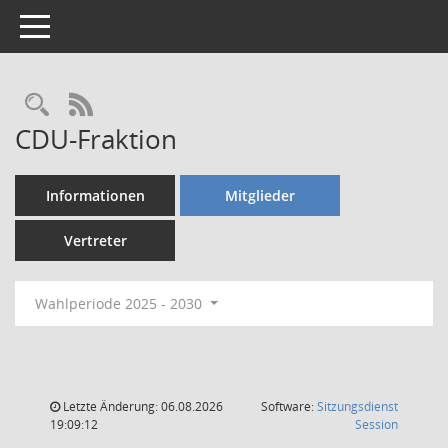
Toggle navigation
Rechercheauswahl
RSS-Feed
CDU-Fraktion
Informationen
Mitglieder
Vertreter
Wahlperiode 2025 - 2030
Letzte Änderung: 06.08.2026
Software:
Sitzungsdienst
(Wird in
19:09:12
Session