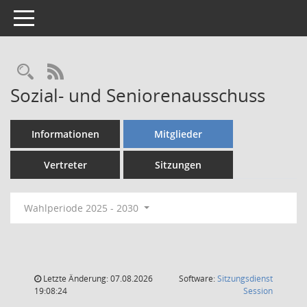
Toggle navigation
Rechercheauswahl
RSS-Feed
Sozial- und Seniorenausschuss
Informationen
Mitglieder
Vertreter
Sitzungen
Wahlperiode 2025 - 2030
Letzte Änderung: 07.08.2026
Software:
Sitzungsdienst
(Wird in
19:08:24
Session