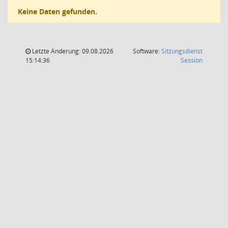
Keine Daten gefunden.
Letzte Änderung: 09.08.2026
Software:
Sitzungsdienst
(Wird in
15:14:36
Session