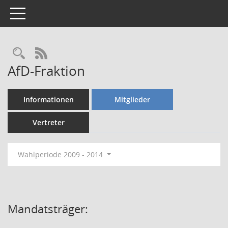
Toggle navigation
Rechercheauswahl
RSS-Feed
AfD-Fraktion
Informationen
Mitglieder
Vertreter
Wahlperiode 2009 - 2014
Mandatsträger: