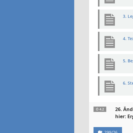
3. L
4. T
5. B
6. S
26. Änd
Ö 4.2
hier: E
299/26