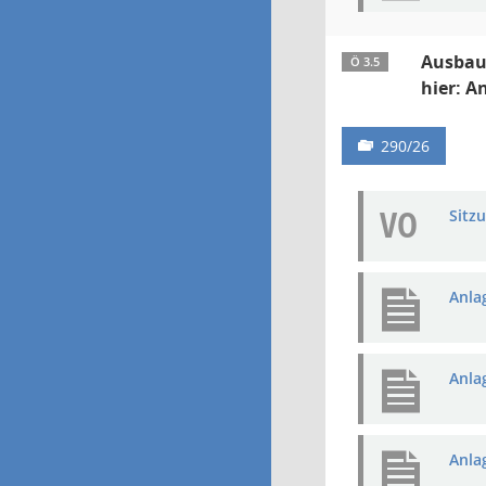
Ausbau 
Ö 3.5
hier: A
290/26
VO
Sitz
Anla
Anla
Anla