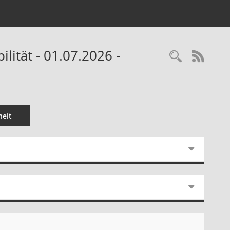
ität - 01.07.2026 -
Recherc
RSS-
eit