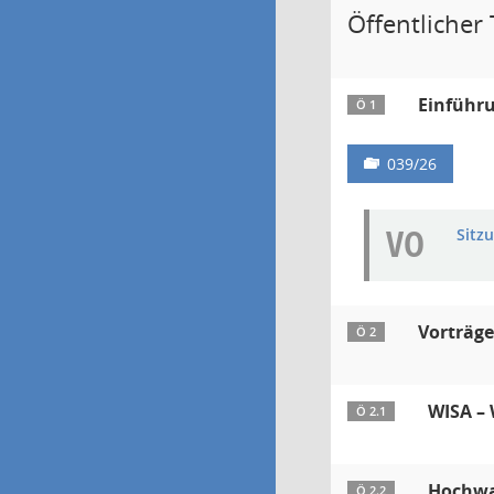
Öffentlicher T
Einführu
Ö 1
039/26
VO
Sitz
Vorträge
Ö 2
WISA – 
Ö 2.1
Hochwas
Ö 2.2