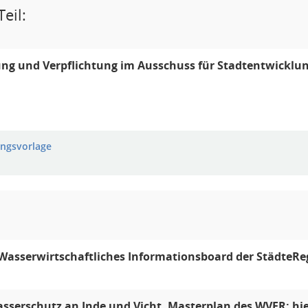
eil:
ng und Verpflichtung im Ausschuss für Stadtentwicklu
ungsvorlage
Wasserwirtschaftliches Informationsboard der StädteRe
serschutz an Inde und Vicht, Masterplan des WVER; hi