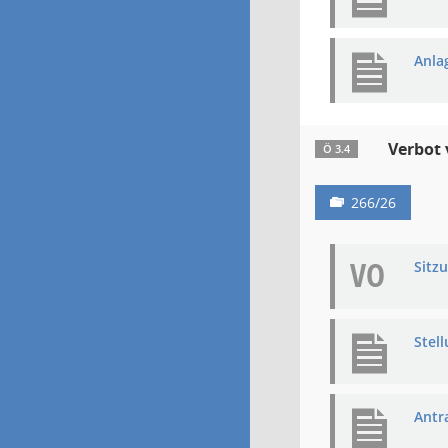
Anla
Verbot 
Ö 3.4
266/26
VO
Sitz
Stel
Antr