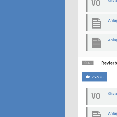
VO
Sitz
Anla
Anla
Revierb
Ö 3.3
252/26
VO
Sitz
Anla