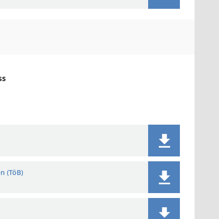
ss
n (TöB)