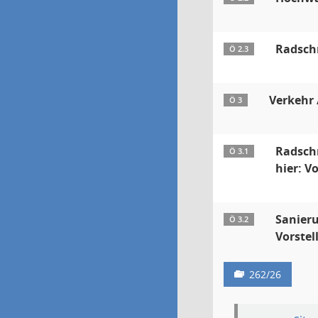
Radschn
Ö 2.3
Verkehr
Ö 3
Radsch
Ö 3.1
hier: V
Sanieru
Ö 3.2
Vorstel
262/26