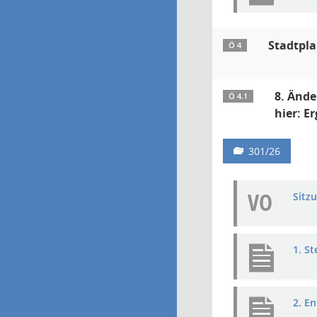
Stadtpla
Ö 4
8. Ände
Ö 4.1
hier: E
301/26
VO
Sitz
1. S
2. E