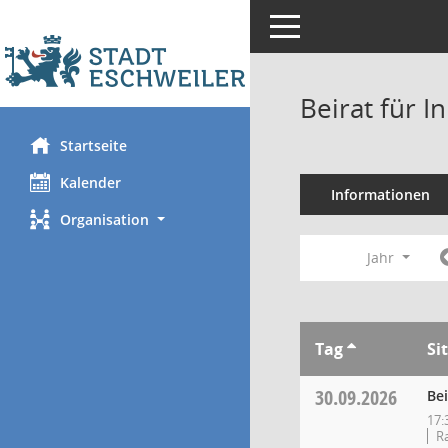
Toggle navigation
Beirat für I
Startseite
Kalender
Informationen
Organisation
Jahr
Tag
Si
30.09.2026
Bei
17:
Ra