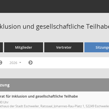
nklusion und gesellschaftliche Teilha
Mitglieder
Vertreter
Sitzung
2026
tzung
rat für Inklusion und gesellschaftliche Teilhabe
30 Uhr
thaus der Stadt Eschweiler, Ratssaal, Johannes-Rau-Platz 1, 52249 Eschweile