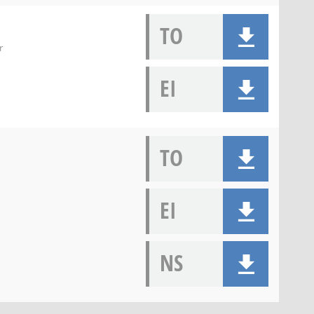
TO
r
EI
TO
EI
NS