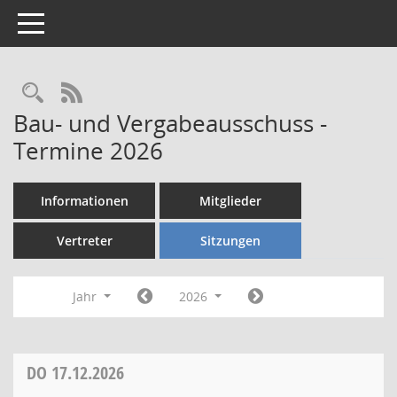
Toggle navigation
Rechercheauswahl
RSS-Feed
Bau- und Vergabeausschuss -
Termine 2026
Informationen
Mitglieder
Vertreter
Sitzungen
Jahr
2026
DO
17.12.2026