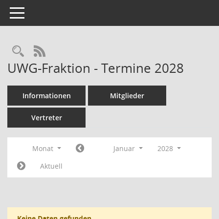
Toggle navigation
Rechercheauswahl
RSS-Feed
UWG-Fraktion - Termine 2028
Informationen
Mitglieder
Vertreter
Monat
Januar
2028
Aktuell
Keine Daten gefunden.