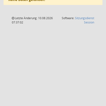
Letzte Änderung: 10.08.2026
Software:
Sitzungsdienst
(Wird in
07:37:02
Session