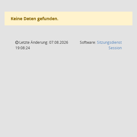
Keine Daten gefunden.
Letzte Änderung: 07.08.2026
Software:
Sitzungsdienst
(Wird in
19:08:24
Session