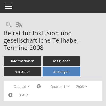
Toggle navigation
Rechercheauswahl
RSS-Feed
Beirat für Inklusion und
gesellschaftliche Teilhabe -
Termine 2008
Informationen
Mitglieder
Vertreter
Sitzungen
Quartal
Quartal 1
2008
Aktuell