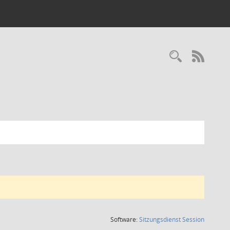
Recherc
RSS-
(Wird in
Software:
Sitzungsdienst
Session