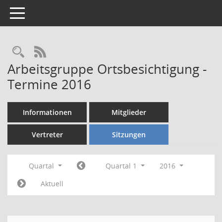
Toggle navigation
Rechercheauswahl
RSS-Feed
Arbeitsgruppe Ortsbesichtigung -
Termine 2016
Informationen
Mitglieder
Vertreter
Sitzungen
Quartal
Quartal 1
2016
Aktuell