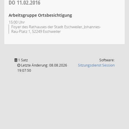
DO
11.02.2016
Arbeitsgruppe Ortsbesichtigung
15:00 Uhr
Foyer des Rathauses der Stadt Eschweiler, Johannes-
Rau-Platz 1, 52249 Eschweiler
1 Satz
Software:
(Wird in
Letzte Änderung: 08.08.2026
Sitzungsdienst
Session
19:07:50