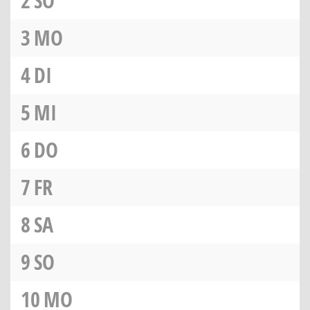
2
SO
3
MO
4
DI
5
MI
6
DO
7
FR
8
SA
9
SO
10
MO