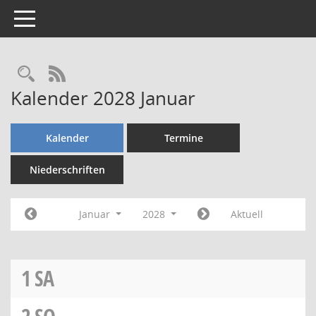
Toggle navigation
Rechercheauswahl
RSS-Feed
Kalender 2028 Januar
Kalender
Termine
Niederschriften
Januar
2028
Aktuell
1
SA