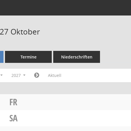
027 Oktober
Termine
Niederschriften
2027
Aktuell
FR
SA