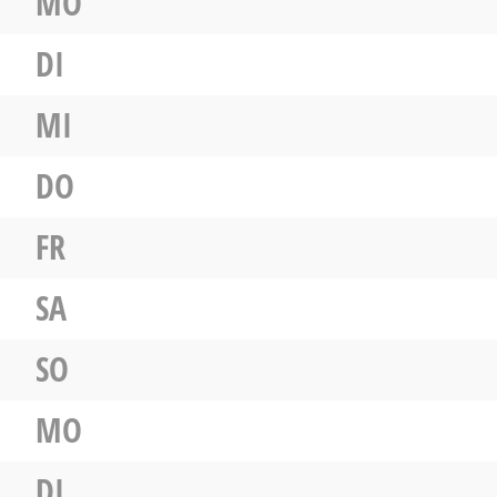
MO
DI
MI
DO
FR
SA
SO
MO
DI