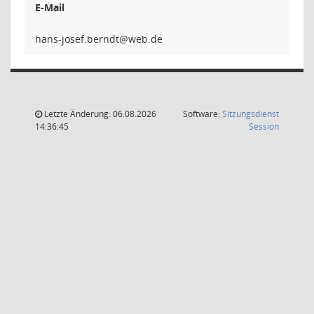
E-Mail
tdnreb.f
Letzte Änderung: 06.08.2026
Software:
Sitzungsdienst
(Wird in
14:36:45
Session