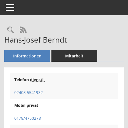
Toggle navigation
Rechercheauswahl
RSS-Feed
Hans-Josef Berndt
Informationen
Mitarbeit
Telefon
dienstl.
02403 5541932
Mobil privat
0178/4750278