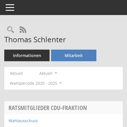
Toggle navigation
Rechercheauswahl
RSS-Feed
Thomas Schlenter
Informationen
Mitarbeit
Aktuell
Aktuell
Wahlperiode 2020 - 2025
RATSMITGLIEDER CDU-FRAKTION
Wahlausschuss