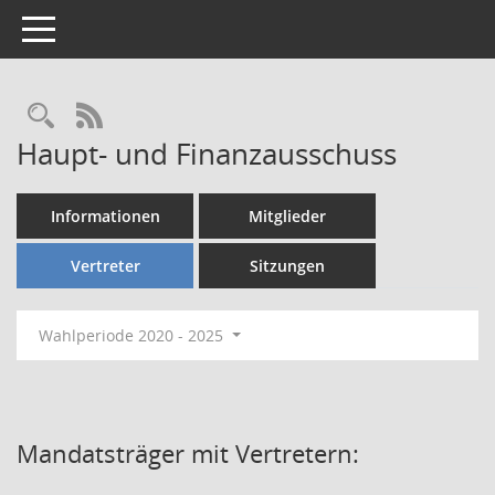
Toggle navigation
Rechercheauswahl
RSS-Feed
Haupt- und Finanzausschuss
Informationen
Mitglieder
Vertreter
Sitzungen
Wahlperiode 2020 - 2025
Mandatsträger mit Vertretern: