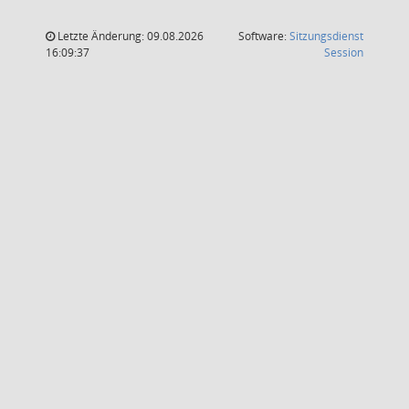
Letzte Änderung: 09.08.2026
Software:
Sitzungsdienst
(Wird in
16:09:37
Session