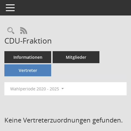
Toggle navigation
Rechercheauswahl
RSS-Feed
CDU-Fraktion
Informationen
Mitglieder
Vertreter
Wahlperiode 2020 - 2025
Keine Vertreterzuordnungen gefunden.